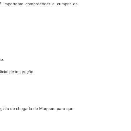
 é importante compreender e cumprir os
to.
cial de imigração.
o registo de chegada de Muqeem para que