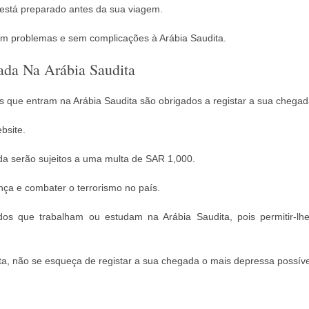
e está preparado antes da sua viagem.
em problemas e sem complicações à Arábia Saudita.
ada Na Arábia Saudita
es que entram na Arábia Saudita são obrigados a registar a sua chegada 
ebsite.
a serão sujeitos a uma multa de SAR 1,000.
nça e combater o terrorismo no país.
os que trabalham ou estudam na Arábia Saudita, pois permitir-lh
ita, não se esqueça de registar a sua chegada o mais depressa possíve