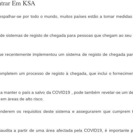
ntrar Em KSA
palhar-se por todo o mundo, muitos países estão a tomar medidas
e sistemas de registo de chegada para pessoas que chegam ao seu pa
que recentemente implementou um sistema de registo de chegada pa
completem um processo de registo à chegada, que inclui o fornecime
 a manter o país a salvo da COVID19 , pode também revelar-se um desa
em áreas de alto risco.
enderem os requisitos deste sistema e assegurarem que cumprem t
 Saudita a partir de uma área afectada pela COVID19, é importante