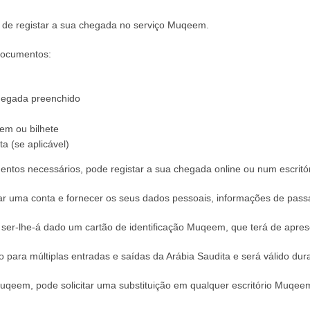
rá de registar a sua chegada no serviço Muqeem.
 documentos:
chegada preenchido
gem ou bilhete
a (se aplicável)
ntos necessários, pode registar a sua chegada online ou num escrit
criar uma conta e fornecer os seus dados pessoais, informações de passa
 ser-lhe-á dado um cartão de identificação Muqeem, que terá de apres
 para múltiplas entradas e saídas da Arábia Saudita e será válido dura
Muqeem, pode solicitar uma substituição em qualquer escritório Muqee