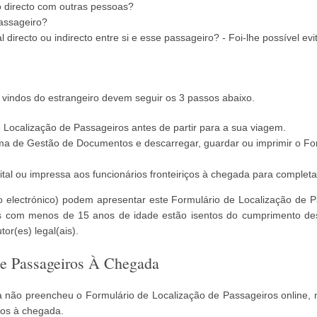
o directo com outras pessoas?
assageiro?
l directo ou indirecto entre si e esse passageiro? - Foi-lhe possível 
 vindos do estrangeiro devem seguir os 3 passos abaixo.
 Localização de Passageiros antes de partir para a sua viagem.
ma de Gestão de Documentos e descarregar, guardar ou imprimir o For
gital ou impressa aos funcionários fronteiriços à chegada para complet
isto electrónico) podem apresentar este Formulário de Localização de
ntes com menos de 15 anos de idade estão isentos do cumprimento 
tor(es) legal(ais).
e Passageiros À Chegada
a não preencheu o Formulário de Localização de Passageiros online
ros à chegada.