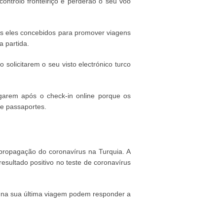
ontrolo fronteiriço e perderão o seu voo
os eles concebidos para promover viagens
 partida.
solicitarem o seu visto electrónico turco
garem após o check-in online porque os
de passaportes.
 propagação do coronavírus na Turquia. A
sultado positivo no teste de coronavírus
 na sua última viagem podem responder a