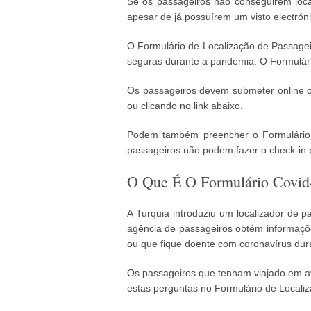
Se os passageiros não conseguirem local
apesar de já possuírem um visto electróni
O Formulário de Localização de Passagei
seguras durante a pandemia. O Formulári
Os passageiros devem submeter online o F
ou clicando no link abaixo.
Podem também preencher o Formulário d
passageiros não podem fazer o check-in 
O Que É O Formulário Covid-
A Turquia introduziu um localizador de 
agência de passageiros obtém informaçõe
ou que fique doente com coronavírus dur
Os passageiros que tenham viajado em a
estas perguntas no Formulário de Locali