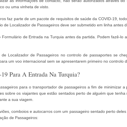
izar as informações de contacto, não serão autorizados através do c
co ou uma vinheta de visto.
ros faz parte de um pacote de requisitos de saúde da COVID-19, tod
o de Localizador de Passageiros deve ser submetido em linha antes da
ormulário de Entrada na Turquia antes da partida. Podem fazê-lo ao 
e Localizador de Passageiros no controlo de passaportes se che
para um voo internacional sem se apresentarem primeiro no controlo 
19 Para A Entrada Na Turquia?
passageiros para o transportador de passageiros a fim de minimizar a
s sobre os viajantes que estão sentados perto de alguém que tenha re
ante a sua viagem.
viões, comboios e autocarros com um passageiro sentado perto deles
zação de Passageiros: