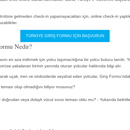
ontrolüne gelmeden check-in yapamayacakları için, online check-in yap
abilirler.
TÜRKIYE GIRIŞ FORMU IÇIN BAŞVURUN
Formu Nedir?
nı en aza indirmek için yolcu taşımacılığına bir yolcu bulucu tanıttı. Y
virüse yakalanan birinin yanında oturan yolcular hakkında bilgi alır.
arak uçak, tren ve otobüslerde seyahat eden yolcular, Giriş Formu'ndaki 
 teması olup olmadığını biliyor musunuz?
ir doğrudan veya dolaylı vücut sıvısı teması oldu mu? - Yukarıda beli