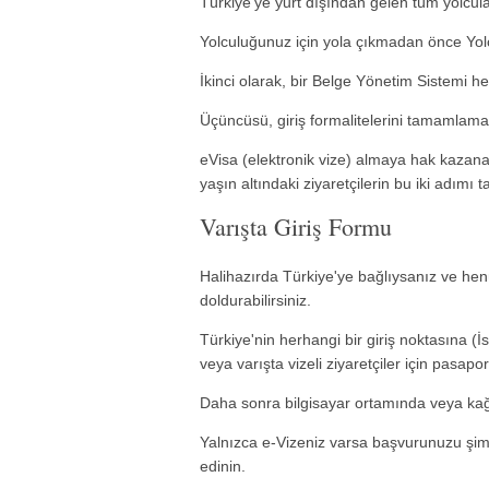
Türkiye'ye yurt dışından gelen tüm yolcula
Yolculuğunuz için yola çıkmadan önce Yo
İkinci olarak, bir Belge Yönetim Sistemi 
Üçüncüsü, giriş formalitelerini tamamlamak i
eVisa (elektronik vize) almaya hak kazanan
yaşın altındaki ziyaretçilerin bu iki adım
Varışta Giriş Formu
Halihazırda Türkiye'ye bağlıysanız ve he
doldurabilirsiniz.
Türkiye'nin herhangi bir giriş noktasına (İs
veya varışta vizeli ziyaretçiler için pasapor
Daha sonra bilgisayar ortamında veya kağı
Yalnızca e-Vizeniz varsa başvurunuzu şimdi
edinin.