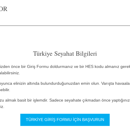
OR
Türkiye Seyahat Bilgileri
izden önce bir Giriş Formu doldurmanız ve bir HES kodu almanız gereki
abilirsiniz.
yunca elinizin altında bulundurduğunuzdan emin olun. Varışta havaala
bilir.
uzu almak basit bir işlemdir. Sadece seyahate çıkmadan önce yaptığını
iz.
TÜRKIYE GIRIŞ FORMU IÇIN BAŞVURUN