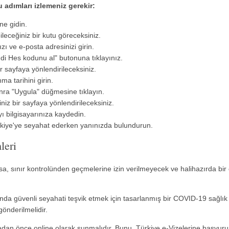
 adımları izlemeniz gerekir:
ne gidin.
bileceğiniz bir kutu göreceksiniz.
zı ve e-posta adresinizi girin.
indi Hes kodunu al" butonuna tıklayınız.
ir sayfaya yönlendirileceksiniz.
ma tarihini girin.
onra "Uygula" düğmesine tıklayın.
iz bir sayfaya yönlendirileceksiniz.
ı bilgisayarınıza kaydedin.
rkiye'ye seyahat ederken yanınızda bulundurun.
leri
arsa, sınır kontrolünden geçmelerine izin verilmeyecek ve halihazırda bir
da güvenli seyahati teşvik etmek için tasarlanmış bir COVID-19 sağlık g
önderilmelidir.
adan önce online olarak sunmalıdır. Bunu, Türkiye e-Vizelerine başvuru