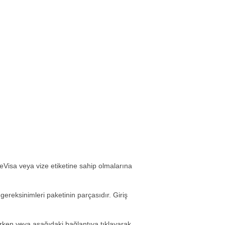
 eVisa veya vize etiketine sahip olmalarına
ereksinimleri paketinin parçasıdır. Giriş
rken veya aşağıdaki bağlantıya tıklayarak