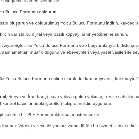
r aşağıdaki 3 adımı izlemelidir.
lcu Bulucu Formunu doldurun.
hesabı oluşturun ve doldurulmuş Yolcu Bulucu Formunu indirin, kaydedin
çin varışta bu dijital veya basılı kopyayı sınır yetkililerine sunun.
 ziyaretçiler, bu Yolcu Bulucu Formunu vize başvurularıyla birlikte çevri
ı tamamlamaktan muaf olduğunu ve ebeveynleri veya yasal vasileri ile se
nüz Yolcu Bulucu Formunu online olarak doldurmadıysanız, korkmayın! 
rail, Suriye ve İran hariç) hava yoluyla gelen yolcular, e-Vize sahipleri iç
t kontrol kabinlerindeki işaretleri takip etmelidir. uygundur.
t kalemle bir PLF Formu doldurmaları istenecektir.
 yapın. Varışta vizeye ihtiyacınız varsa, lütfen bu hizmeti kimlerin kull