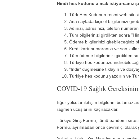
Hindi hes kodunu almak istiyorsanız şu
Türk Hes Kodunun resmi web sitesi
Ana sayfada kişisel bilgilerinizi gire
Adınızı, adresinizi, telefon numaranı
Tüm bilgilerinizi girdikten sonra "H
Ödeme bilgilerinizi girebileceğiniz b
Kredi kartı numaranızı ve son kullan
Tüm ödeme bilgilerinizi girdikten s
Türkiye hes kodunuzu indirebileceğin
"İndir" düğmesine tıklayın ve dosyay
Türkiye hes kodunu yazdırın ve Tü
COVID-19 Sağlık Gereksinim
Eğer yolcular iletişim bilgilerini bulamazl
rağmen uçuşlarını kaçıracaklar.
Türkiye Giriş Formu, tümü pandemi sırasın
Formu, ayrılmadan önce çevrimiçi olarak g
Yolcular, Türkiye'ye Giriş Formunu ayrılm