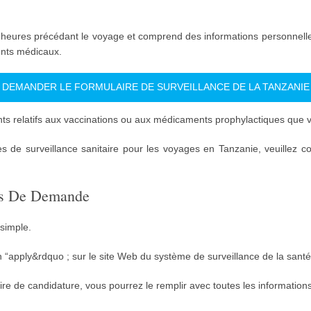
72 heures précédant le voyage et comprend des informations personnell
ents médicaux.
DEMANDER LE FORMULAIRE DE SURVEILLANCE DE LA TANZANIE
nts relatifs aux vaccinations ou aux médicaments prophylactiques que 
s de surveillance sanitaire pour les voyages en Tanzanie, veuillez con
sus De Demande
simple.
n “apply&rdquo ; sur le site Web du système de surveillance de la sant
ire de candidature, vous pourrez le remplir avec toutes les information